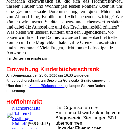
Menschen erschwinglich ist, die sich das Hochpreisniveau
unserer Häuser und Wohnungen leisten können? Oder ist uns
eine gesunde soziale Durchmischung, ein gutes Miteinander
von Alt und Jung, Familien und Alleinstehenden wichtig? Wie
können wir unseren Stadtteil lebens- und liebenswert gestalten
und dabei die Atmosphäre und das Erscheinungsbild erhalten?
Was bieten wir unseren Kindern und den Jugendlichen, wo
lassen wir ihnen freie Räume, wo sie sich unbeobachtet treffen
können und die Möglichkeit haben, ihre Grenzen auszutesten
und zu erkennen? Viele Fragen, nicht immer befriedigende
Antworten.
Ihr Bürgervereinsteam
Einweihung Kinderbücherschrank
Am Donnerstag, den 25.06.2026 um 16:30 wurde der
Kinderbücherschrank am Spielplatz Gersweiler Straße eingeweiht.
Über den Link
Kinder-Bücherschrank
gelangen Sie zum Bericht der
Einweihung.
Hofflohmarkt
Die Organisation des
Nachbarschafts-
Hofflohmarkt wird zukünftig vom
Flohmarkt
Bürgerverein Siedlungen Süd
Siedlungen
übernommen.
Süd.pdf
(568.83KB)
Links der Flyer mit den