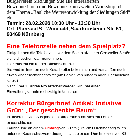
Bürgerverein Siedlungen Süd alle interessierten
Bewohnerinnen und Bewohner zum zweiten Workshop mit
dem Thema „Bauliche Weiterentwicklung der Siedlungen Süd“
ein.
Termin: 28.02.2026 10:00 Uhr - 13:30 Uhr
Ort: Pfarrsaal St. Wunibald, Saarbrückener Str. 63,
90469 Nürnberg
Eine Telefonzelle neben dem Spielplatz?
Einige haben die Telefonzelle vor dem Spielplatz in der Gersweiler Straße
vielleicht schon wahrgenommen.
Hier entsteht ein Kinder-Bücherschrank!
Sie wird im Inneren noch Regalbretter bekommen und von außen noch
etwas kindgerechter gestaltet (am Besten von Kindern oder Jugendlichen
selbst).
Nach über 2 Jahren Projektarbeit werden wir über einen
Einweihungstermin rechtzeitig informieren!
Korrektur Bürgerbrief-Artikel: Initiative
Grün: „Der geschenkte Baum“
In unserer letzten Ausgabe des Bürgerbriefs hat sich ein Fehler
eingeschlichen.
Laubbäume ab einem
Umfang
von 80 cm (~25 cm Durchmesser) fallen
unter die Baumschutzverordnung - nicht ab einem Durchmesser von 80